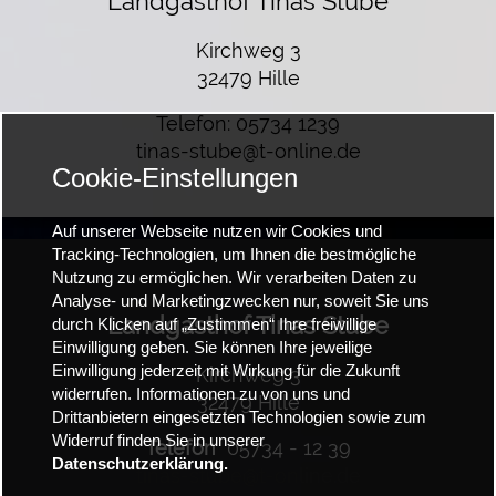
Landgasthof Tinas Stube
Kirchweg 3
32479 Hille
Telefon: 05734 1239
tinas-stube@t-online.de
Cookie-Einstellungen
Auf unserer Webseite nutzen wir Cookies und
Tracking-Technologien, um Ihnen die bestmögliche
Nutzung zu ermöglichen. Wir verarbeiten Daten zu
Analyse- und Marketingzwecken nur, soweit Sie uns
Landgasthof Tinas Stube
durch Klicken auf „Zustimmen“ Ihre freiwillige
Einwilligung geben. Sie können Ihre jeweilige
Einwilligung jederzeit mit Wirkung für die Zukunft
Kirchweg 3
widerrufen. Informationen zu von uns und
32479 Hille
Drittanbietern eingesetzten Technologien sowie zum
Widerruf finden Sie in unserer
Telefon
05734 - 12 39
Datenschutzerklärung.
tinas-stube@t-online.de