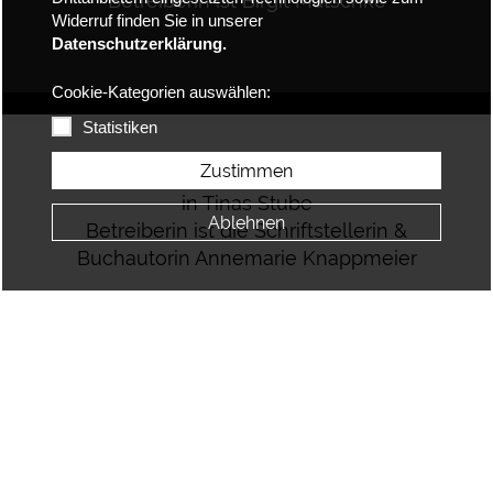
Betreiberin ist Birgit Matschke
Widerruf finden Sie in unserer
Datenschutzerklärung.
Cookie-Kategorien auswählen:
Statistiken
Die Geschenkidee
Zustimmen
in Tinas Stube
Ablehnen
Betreiberin ist die Schriftstellerin &
Buchautorin Annemarie Knappmeier